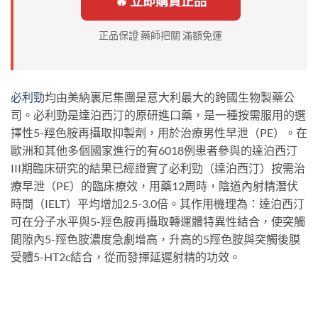
🔥 立即購買正品
正品保證 藥師把關 滿額免運
必利勁
均由美納裏尼集團是意大利最大的跨國生物製藥公
司。必利勁是達泊西汀的原研進口藥，是一種按需服用的選
擇性5-羥色胺再攝取抑製劑，用於治療男性早泄（PE）。在
歐洲和其他多個國家進行的有6018例患者參與的達泊西汀
III期臨床研究的結果已經證實了必利勁（達泊西汀）按需治
療早泄（PE）的臨床療效，用藥12周時，陰道內射精潛伏
時間（IELT）平均增加2.5-3.0倍。其作用機理為：達泊西汀
可在分子水平與5-羥色胺再攝取轉運體特異性結合，使突觸
間隙內5-羥色胺濃度急劇增高，升高的5羥色胺與突觸後膜
受體5-HT2c結合，從而發揮延遲射精的功效。