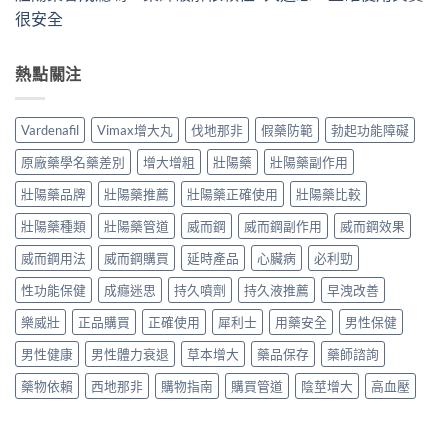
很安全
熱點關注
Vardenafil
Vimax增大丸
伐地那非
假藥防範
勃起功能障礙
原廠藥學名藥差別
增大增粗
壯陽藥
壯陽藥副作用
壯陽藥品牌
壯陽藥推薦
壯陽藥正確使用
壯陽藥比較
壯陽藥種類
壯陽藥管道
威而鋼
威而鋼副作用
威而鋼效果
威而鋼用法
威而鋼購買
延時產品
心臟病
必利勁
性功能保健
成癮迷思
持久噴劑
持久液推薦
早洩改善
樂威壯
正品購買
正確使用
犀利士
用藥安全
男性保健
男性健康
男性體力衰退
草本增大
藥品保存
藥師諮詢
藥物依賴
西地那非
購物指南
購買管道
陰莖增大
高血壓