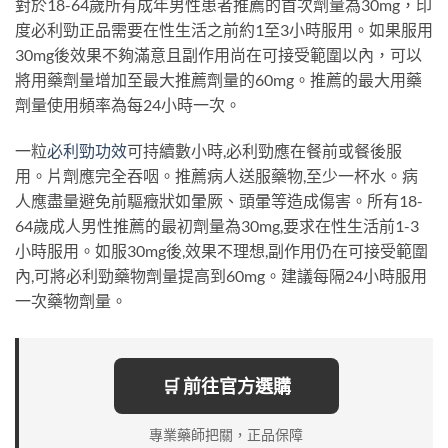
對於18-64歲所有成年男性患者推薦的首次劑量為30mg，印
度必利勁正品需要在性生活之前約1至3小時服用。如果服用
30mg後效果不夠滿意且副作用尚在可接受範圍以內，可以
將用藥劑量增加至最大推薦劑量的60mg。推薦的最大用藥
劑量使用頻率為每24小時一次。
一粒
必利勁功效
可持續數小時,必利勁應在餐前或餐後服
用。片劑應完全吞咽。推薦病人送服藥物,至少一杯水。病
人應盡量避免前驅癥狀如暈厥、頭暈等造成傷害。所有18-
64歲成人男性推薦的最初劑量為30mg,要求在性生活前1-3
小時服用。如服30mg後,效果不理想,副作用仍在可接受範圍
內,可將必利勁藥物劑量提高到60mg。建議每隔24小時服用
一次藥物劑量。
🛒 前往官方選購
專業藥師把關，正品保障