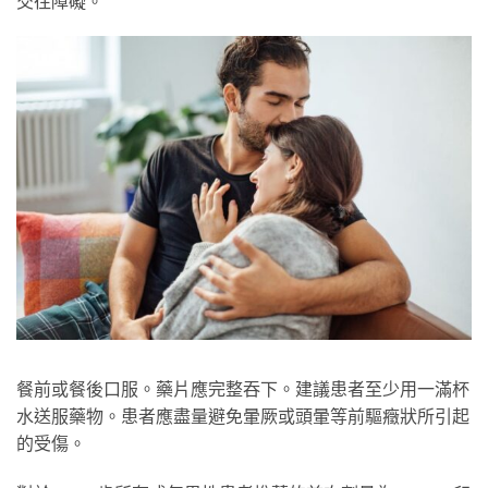
交往障礙。
餐前或餐後口服。藥片應完整吞下。建議患者至少用一滿杯
水送服藥物。患者應盡量避免暈厥或頭暈等前驅癥狀所引起
的受傷。