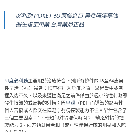
必利勁 POXET-60 原裝進口 男性陽痿早洩
醫生指定用藥 台灣藥局正品
印度必利勁
主要用於治療符合下列所有條件的18至64歲男
性早泄（PE）患者：陰莖在插入陰道之前、過程當中或者
插入後不久，以及未獲性滿足之前僅僅由於極小的性刺激即
發生持續的或反複的射精；因
早泄
（PE）而導緻的顯著性
個人苦惱或人際交往障礙；射精控製能力不佳。早泄包含了
三個主要因素：1、較短的射精潛伏時間 2、缺乏射精的控
製能力 3、兩方麵對患者和（或）性伴侶造成的睏擾和人際