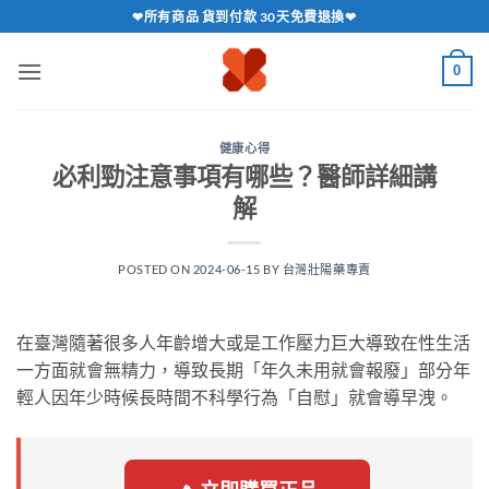
跳
❤所有商品 貨到付款 30天免費退換❤
轉
至
0
內
容
健康心得
必利勁注意事項有哪些？醫師詳細講
解
POSTED ON
2024-06-15
BY
台灣壯陽藥專賣
在臺灣隨著很多人年齡增大或是工作壓力巨大導致在性生活
一方面就會無精力，導致長期「年久未用就會報廢」部分年
輕人因年少時候長時間不科學行為「自慰」就會導早洩。