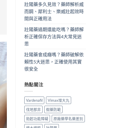
壯陽藥多久見效？藥師解析威
而鋼、犀利士、樂威壯起效時
間與正確用法
壯陽藥過期還能吃嗎？藥師解
析正確保存方法與4大常見迷
思
壯陽藥會成癮嗎？藥師破解依
賴性5大迷思，正確使用其實
很安全
熱點關注
Vardenafil
Vimax增大丸
伐地那非
假藥防範
勃起功能障礙
原廠藥學名藥差別
增大增粗
壯陽藥