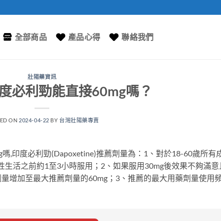
全部商品
產品心得
聯絡我們
壯陽藥資訊
度必利勁能直接60mg嗎？
TED ON
2024-04-22
BY
台灣壯陽藥專賣
0mg嗎,印度必利勁(Dapoxetine)推薦劑量為：1、對於18-60歲所有
性生活之前約1至3小時服用；2、如果服用30mg後效果不夠滿意
量增加至最大推薦劑量的60mg；3、推薦的最大用藥劑量使用