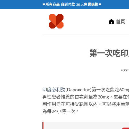
跳
❤所有商品 貨到付款 30天免費退換❤
轉
至
首頁
內
容
第一次吃印
POS
印度必利勁
(Dapoxetine)第一次吃能吃6
男性患者推薦的首次劑量為30mg，需要在
副作用尚在可接受範圍以內，可以將用藥劑
為每24小時一次。