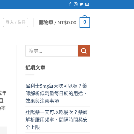
購物車 /
NT$
0.00
0
登入 / 註冊
近期文章
犀利士5mg每天吃可以嗎？藥
成年
師解析低劑量每日錠的用途、
且
效果與注意事項
頻率
壯陽藥一天可以吃幾次？藥師
解析服用頻率、間隔時間與安
全上限