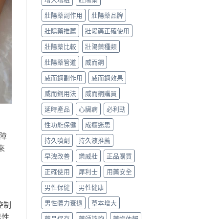
壯陽藥副作用
壯陽藥品牌
壯陽藥推薦
壯陽藥正確使用
壯陽藥比較
壯陽藥種類
壯陽藥管道
威而鋼
威而鋼副作用
威而鋼效果
威而鋼用法
威而鋼購買
延時產品
心臟病
必利勁
性功能保健
成癮迷思
障
持久噴劑
持久液推薦
來
早洩改善
樂威壯
正品購買
正確使用
犀利士
用藥安全
男性保健
男性健康
男性體力衰退
草本增大
控制
男性
藥品保存
藥師諮詢
藥物依賴