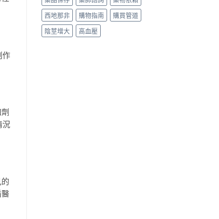
西地那非
購物指南
購買管道
陰莖增大
高血壓
副作
加劑
情況
見的
循醫