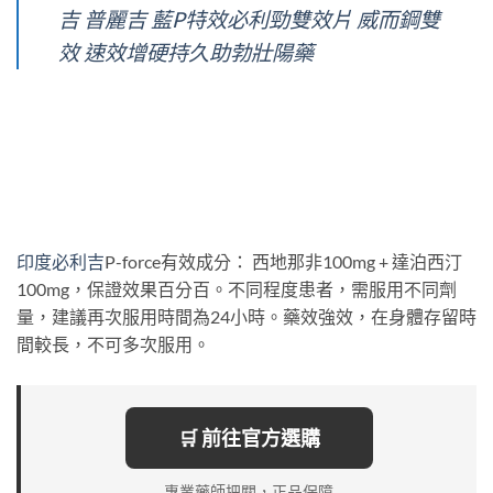
吉 普麗吉 藍P特效必利勁雙效片 威而鋼雙
效 速效增硬持久助勃壯陽藥
印度必利吉
P-force有效成分： 西地那非100mg + 達泊西汀
100mg，保證效果百分百。不同程度患者，需服用不同劑
量，建議再次服用時間為24小時。藥效強效，在身體存留時
間較長，不可多次服用。
🛒 前往官方選購
專業藥師把關，正品保障