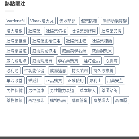
熱點關注
Vardenafil
Vimax增大丸
伐地那非
假藥防範
勃起功能障礙
增大增粗
壯陽藥
壯陽藥價格
壯陽藥副作用
壯陽藥品牌
壯陽藥推薦
壯陽藥正確使用
壯陽藥比較
壯陽藥種類
壯陽藥管道
威而鋼副作用
威而鋼學名藥
威而鋼效果
威而鋼用法
威而鋼購買
學名藥購買
延時產品
心臟病
必利勁
性功能保健
成癮迷思
持久噴劑
持久液推薦
早洩改善
樂威壯
正品購買
正確使用
犀利士
用藥安全
男性保健
男性健康
男性體力衰退
草本增大
藥師諮詢
藥物依賴
西地那非
購物指南
購買管道
陰莖增大
高血壓