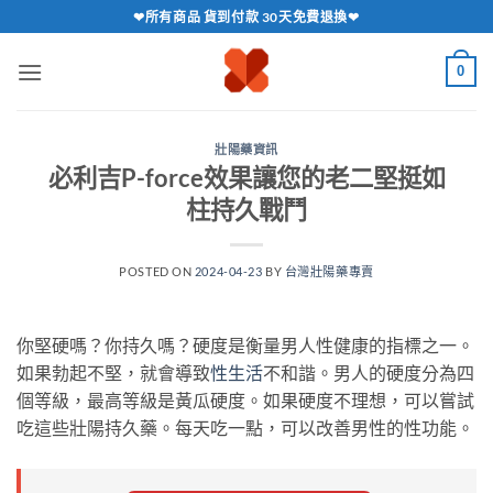
跳
❤所有商品 貨到付款 30天免費退換❤
轉
至
0
內
容
壯陽藥資訊
必利吉P-force效果讓您的老二堅挺如
柱持久戰鬥
POSTED ON
2024-04-23
BY
台灣壯陽藥專賣
你堅硬嗎？你持久嗎？硬度是衡量男人性健康的指標之一。
如果勃起不堅，就會導致
性生活
不和諧。男人的硬度分為四
個等級，最高等級是黃瓜硬度。如果硬度不理想，可以嘗試
吃這些壯陽持久藥。每天吃一點，可以改善男性的性功能。