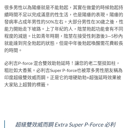
很多男性以為陽痿就是不能勃起，其實在做愛的時候勃起持
續時間不足以完成滿意的性生活，也是陽痿的表現。陽痿的
發病率占成年男性的50%左右。大部分男性在30歲之後，性
能力開始走下坡路。上了年紀的人，陰莖勃起功能會有不同
程度的減退。比如青年時期，陰莖在接受性刺激後3—5秒內
就能達到完全勃起的狀態，但是中年後勃起喚醒需花費較長
的時間。
必利吉P-force 混合雙效助勃延時！讓您的老二堅挺如柱，
粗壯如大香蕉。必利吉Super P-force也被眾多男性朋友稱為
印度超級雙效威而鋼。正是它的增硬助勃+超強延時效果被
大家貼上超贊的標籤。
超級雙效威而鋼 Extra Super P-Force 必利