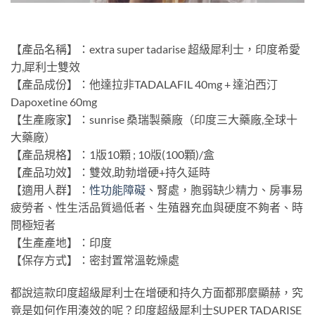
【產品名稱】：extra super tadarise 超級犀利士，印度希愛
力,犀利士雙效
【產品成份】：他達拉非TADALAFIL 40mg + 達泊西汀
Dapoxetine 60mg
【生產廠家】：sunrise 桑瑞製藥廠（印度三大藥廠,全球十
大藥廠）
【產品規格】：1版10顆 ; 10版(100顆)/盒
【產品功效】：雙效,助勃增硬+持久延時
【適用人群】：
性功能障礙
、腎處，胞弱缺少精力、房事易
疲勞者、性生活品質過低者、生殖器充血與硬度不夠者、時
問極短者
【生產產地】：印度
【保存方式】：密封置常溫乾燥處
都說這款印度超級犀利士在增硬和持久方面都那麼顯赫，究
竟是如何作用湊效的呢？印度超級犀利士SUPER TADARISE