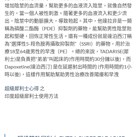
增加陰莖的血流量，幫助更多的血液流入陰莖，就像自然發
生的，當一個人被性刺激。隨著更多的血液流入和更少流
出，陰莖中的動脈擴大，導致勃起。其中，他達拉非是一類
稱為磷酸二酯酶（PDE）抑製劑的藥物，能幫助男性陰莖勃
起和堅硬，回恢正常性生活。還有一種成份就是達泊西汀稱
為“選擇性5-羥色胺再攝取抑製劑”（SSRI）的藥物，用於治
療18至64歲男性的早洩（PE）。總的來說，TADARISE(犀
利士)是負責把”弟弟”叫起床的(作用時間約30分鐘以後)，而
Dapoxetine(達泊西汀} 是在延遲射出時間的 (作用時間約1小
時以後)，這樣作用幫助幫助男性治療改善陽痿和早洩
超級犀利士心得
之
印度超級犀利士使用方法