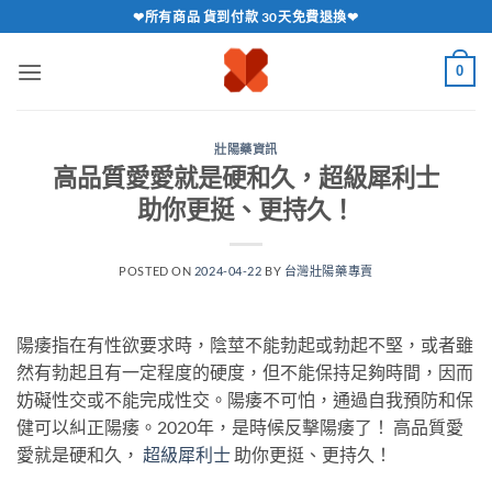
跳
❤所有商品 貨到付款 30天免費退換❤
轉
至
0
內
容
壯陽藥資訊
高品質愛愛就是硬和久，超級犀利士
助你更挺、更持久！
POSTED ON
2024-04-22
BY
台灣壯陽藥專賣
陽痿指在有性欲要求時，陰莖不能勃起或勃起不堅，或者雖
然有勃起且有一定程度的硬度，但不能保持足夠時間，因而
妨礙性交或不能完成性交。陽痿不可怕，通過自我預防和保
健可以糾正陽痿。2020年，是時候反擊陽痿了！ 高品質愛
愛就是硬和久，
超級犀利士
助你更挺、更持久！