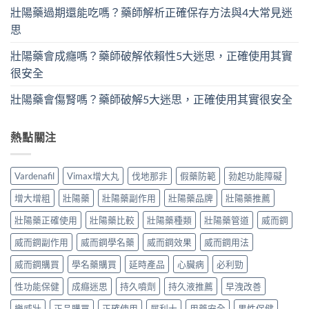
壯陽藥過期還能吃嗎？藥師解析正確保存方法與4大常見迷
思
壯陽藥會成癮嗎？藥師破解依賴性5大迷思，正確使用其實
很安全
壯陽藥會傷腎嗎？藥師破解5大迷思，正確使用其實很安全
熱點關注
Vardenafil
Vimax增大丸
伐地那非
假藥防範
勃起功能障礙
增大增粗
壯陽藥
壯陽藥副作用
壯陽藥品牌
壯陽藥推薦
壯陽藥正確使用
壯陽藥比較
壯陽藥種類
壯陽藥管道
威而鋼
威而鋼副作用
威而鋼學名藥
威而鋼效果
威而鋼用法
威而鋼購買
學名藥購買
延時產品
心臟病
必利勁
性功能保健
成癮迷思
持久噴劑
持久液推薦
早洩改善
樂威壯
正品購買
正確使用
犀利士
用藥安全
男性保健