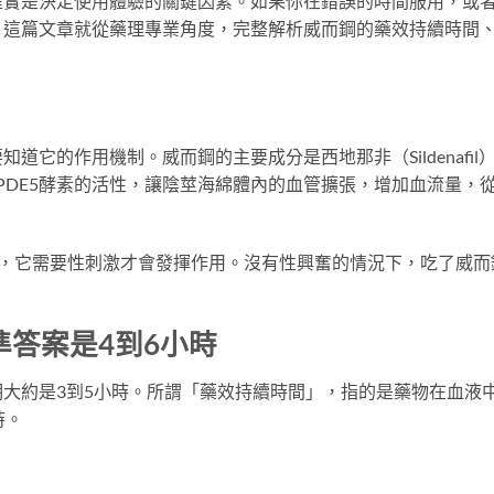
確實是決定使用體驗的關鍵因素。如果你在錯誤的時間服用，或
。這篇文章就從藥理專業角度，完整解析威而鋼的藥效持續時間
它的作用機制。威而鋼的主要成分是西地那非（Sildenafil
制PDE5酵素的活性，讓陰莖海綿體內的血管擴張，增加血流量，
起，它需要性刺激才會發揮作用。沒有性興奮的情況下，吃了威而
。
答案是4到6小時
大約是3到5小時。所謂「藥效持續時間」，指的是藥物在血液
時。