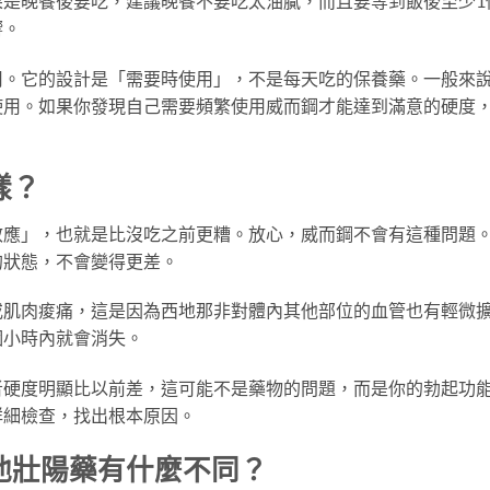
果是晚餐後要吃，建議晚餐不要吃太油膩，而且要等到飯後至少1
響。
用。它的設計是「需要時使用」，不是每天吃的保養藥。一般來
使用。如果你發現自己需要頻繁使用威而鋼才能達到滿意的硬度
樣？
效應」，也就是比沒吃之前更糟。放心，威而鋼不會有這種問題
的狀態，不會變得更差。
或肌肉痠痛，這是因為西地那非對體內其他部位的血管也有輕微
個小時內就會消失。
者硬度明顯比以前差，這可能不是藥物的問題，而是你的勃起功
詳細檢查，找出根本原因。
他壯陽藥有什麼不同？