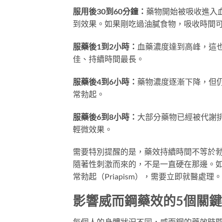
服用後30到60分鐘：
藥物開始被吸收進入
到效果。如果剛吃過油膩食物，吸收時間可
服藥後1到2小時：
血藥濃度達到高峰，這
佳、持續時間最長。
服藥後4到6小時：
藥物濃度逐漸下降，但
常勃起。
服藥後6到8小時：
大部分藥物已經被代謝
輕微效果。
需要特別提醒的是，藥效持續時間不等於勃
隨著性刺激而來的，不是一直硬在那邊。
常勃起（Priapism），需要立即就醫處理。
影響威而鋼藥效的5個關
每個人的身體狀況不同，威而鋼的藥效時