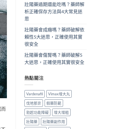
壯陽藥過期還能吃嗎？藥師解
析正確保存方法與4大常見迷
思
壯陽藥會成癮嗎？藥師破解依
賴性5大迷思，正確使用其實
很安全
壯陽藥會傷腎嗎？藥師破解5
大迷思，正確使用其實很安全
熱點關注
Vardenafil
Vimax增大丸
伐地那非
假藥防範
威而
勃起功能障礙
增大增粗
壯陽藥
壯陽藥副作用