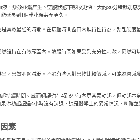
血液，藥效逐漸產生。空腹狀態下吸收更快，大約30分鐘就能感
能延長到1個半小時甚至更久。
也是藥效最強的時期。在這個時間窗口內進行性行為，勃起硬度
仍然維持在有效範圍內。這段時間如果受到充分性刺激，仍然可
排出，藥效明顯減弱。不過有些人對藥物比較敏感，可能還會感
起持續時間。威而鋼讓你在4到6小時內更容易勃起，但勃起本
如果你勃起超過4小時沒有消退，這是醫學上的異常情況，叫陰莖
鍵因素
間也會有差異。根據我多年的藥師經驗，以下幾個因素影響最大