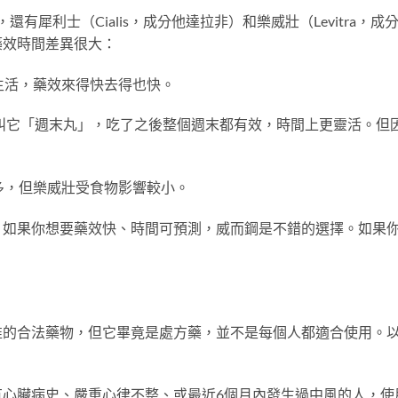
有犀利士（Cialis，成分他達拉非）和樂威壯（Levitra，成
藥效時間差異很大：
生活，藥效來得快去得也快。
人叫它「週末丸」，吃了之後整個週末都有效，時間上更靈活。但
多，但樂威壯受食物影響較小。
。如果你想要藥效快、時間可預測，威而鋼是不錯的選擇。如果
。
准的合法藥物，但它畢竟是處方藥，並不是每個人都適合使用。
有心臟病史、嚴重心律不整、或最近6個月內發生過中風的人，使