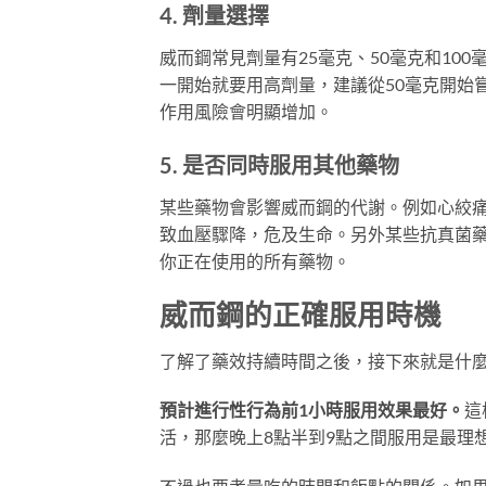
4. 劑量選擇
威而鋼常見劑量有25毫克、50毫克和10
一開始就要用高劑量，建議從50毫克開始
作用風險會明顯增加。
5. 是否同時服用其他藥物
某些藥物會影響威而鋼的代謝。例如心絞
致血壓驟降，危及生命。另外某些抗真菌
你正在使用的所有藥物。
威而鋼的正確服用時機
了解了藥效持續時間之後，接下來就是什
預計進行性行為前1小時服用效果最好。
這
活，那麼晚上8點半到9點之間服用是最理