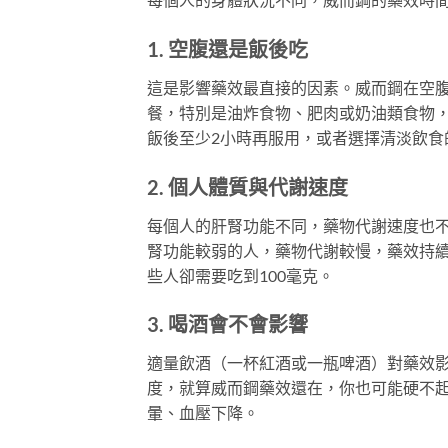
1. 空腹還是飯後吃
這是影響藥效最直接的因素。威而鋼在空
餐，特別是油炸食物、肥肉或奶油類食物，
飯後至少2小時再服用，或者選擇清淡飲食
2. 個人體質與代謝速度
每個人的肝腎功能不同，藥物代謝速度也
腎功能較弱的人，藥物代謝較慢，藥效持續
些人卻需要吃到100毫克。
3. 喝酒會不會影響
適量飲酒（一杯紅酒或一瓶啤酒）對藥效
度，就算威而鋼藥效還在，你也可能硬不
暈、血壓下降。