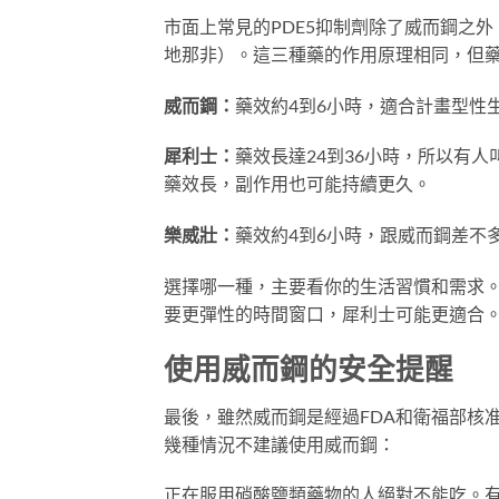
市面上常見的PDE5抑制劑除了威而鋼之外，還
地那非）。這三種藥的作用原理相同，但
威而鋼：
藥效約4到6小時，適合計畫型性
犀利士：
藥效長達24到36小時，所以有
藥效長，副作用也可能持續更久。
樂威壯：
藥效約4到6小時，跟威而鋼差不
選擇哪一種，主要看你的生活習慣和需求
要更彈性的時間窗口，犀利士可能更適合
使用威而鋼的安全提醒
最後，雖然威而鋼是經過FDA和衛福部核
幾種情況不建議使用威而鋼：
正在服用硝酸鹽類藥物的人絕對不能吃。