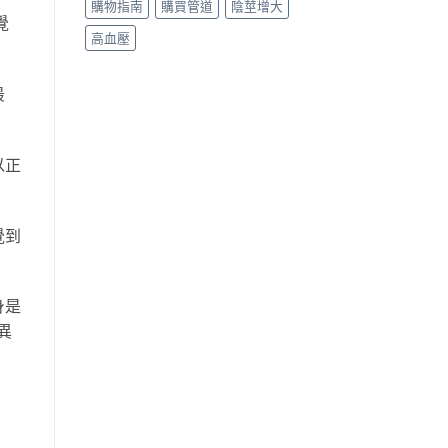
購物指南
購買管道
陰莖增大
覺
高血壓
最
以正
覺到
身是
異
：