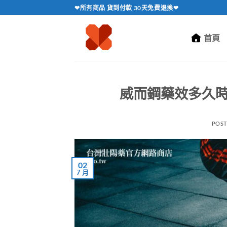
跳
❤所有商品 貨到付款 30天免費退換❤
轉
至
首頁
內
容
威而鋼藥效多久
POS
02
7 月