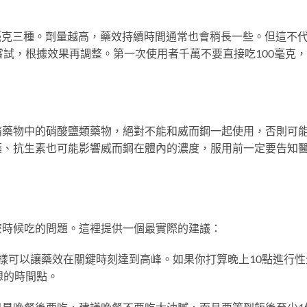
0毫克三種。劑量越高，藥效持續時間通常也會稍長一些。但這不
嘗試，根據效果再調整。第一次使用者千萬不要直接吃100毫克
痛藥物中的硝酸鹽類藥物，絕對不能和威而鋼一起使用，否則可
藥、抗生素也可能影響威而鋼在體內的濃度，服用前一定要告知
麼時候吃的問題。這裡提供一個最實際的建議：
樣可以讓藥效在關鍵時刻達到高峰。如果你打算晚上10點進行性
想的時間點。