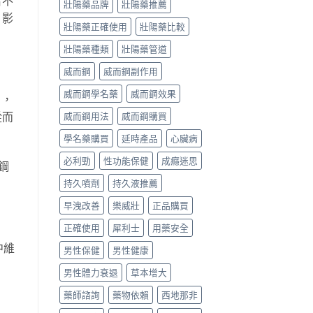
者不
壯陽藥品牌
壯陽藥推薦
、影
壯陽藥正確使用
壯陽藥比較
壯陽藥種類
壯陽藥管道
威而鋼
威而鋼副作用
威而鋼學名藥
威而鋼效果
），
從而
威而鋼用法
威而鋼購買
學名藥購買
延時產品
心臟病
必利勁
性功能保健
成癮迷思
鋼
持久噴劑
持久液推薦
早洩改善
樂威壯
正品購買
正確使用
犀利士
用藥安全
中維
男性保健
男性健康
男性體力衰退
草本增大
藥師諮詢
藥物依賴
西地那非