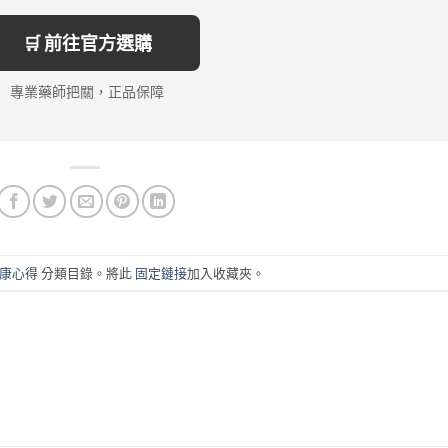
🛒 前往官方選購
專業藥師把關，正品保障
康心得
分類目錄。將此
固定鏈接
加入收藏夾。