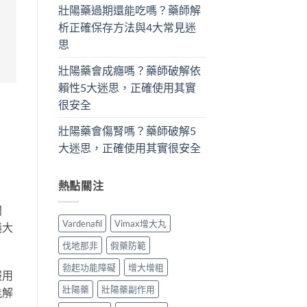
壯陽藥過期還能吃嗎？藥師解
析正確保存方法與4大常見迷
思
壯陽藥會成癮嗎？藥師破解依
賴性5大迷思，正確使用其實
很安全
壯陽藥會傷腎嗎？藥師破解5
大迷思，正確使用其實很安全
熱點關注
問
Vardenafil
Vimax增大丸
議大
伐地那非
假藥防範
勃起功能障礙
增大增粗
服用
壯陽藥
壯陽藥副作用
能解