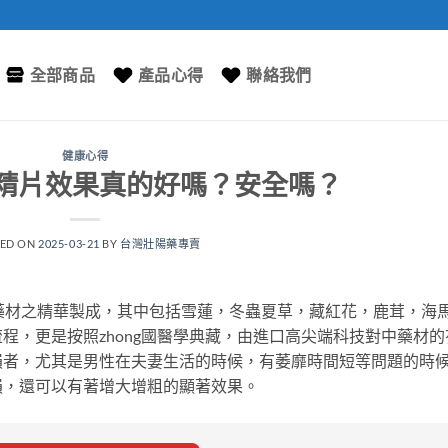
全部商品
產品心得
聯絡我們
健康心得
精片效果真的好嗎？安全嗎？
TED ON
2025-03-21
BY
台灣壯陽藥專賣
藥材之精華製成，其中包括雪蓮，冬蟲夏草，藏紅花，鹿茸，海
程，更是按照zhong國醫學典藏，由進口高尖端科技對中藥材的
損者，尤其是男性在夫妻生活的時候，有萎靡時間短等問題的時
損，還可以有著增大增粗的顯著效果。