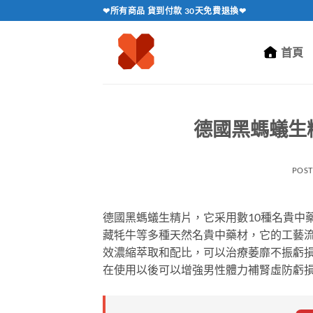
跳
❤所有商品 貨到付款 30天免費退換❤
轉
至
首頁
內
容
德國黑螞蟻生
POS
德國黑螞蟻生精片，它采用數10種名貴中
藏牦牛等多種天然名貴中藥材，它的工藝流
效濃縮萃取和配比，可以治療萎靡不振虧
在使用以後可以增強男性體力補腎虛防虧