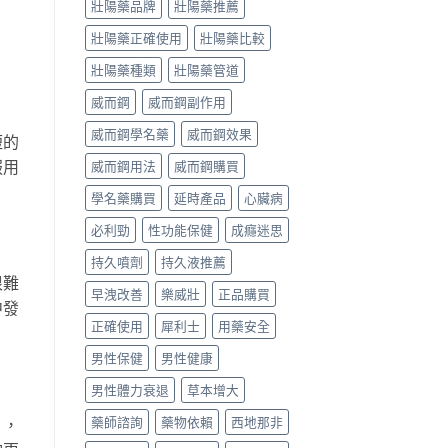
壯陽藥品牌
壯陽藥推薦
壯陽藥正確使用
壯陽藥比較
壯陽藥種類
壯陽藥管道
威而鋼
威而鋼副作用
威而鋼學名藥
威而鋼效果
短的
服用
威而鋼用法
威而鋼購買
學名藥購買
延時產品
心臟病
必利勁
性功能保健
成癮迷思
持久噴劑
持久液推薦
很難
早洩改善
樂威壯
正品購買
中發
正確使用
犀利士
用藥安全
男性保健
男性健康
男性體力衰退
草本增大
藥師諮詢
藥物依賴
西地那非
片，