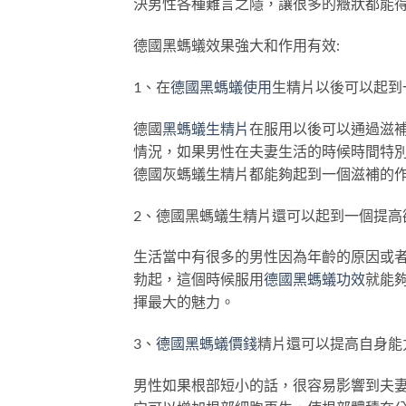
決男性各種難言之隱，讓很多的癥狀都能
德國黑螞蟻效果強大和作用有效:
1、在
德國黑螞蟻使用
生精片以後可以起到
德國
黑螞蟻生精片
在服用以後可以通過滋
情況，如果男性在夫妻生活的時候時間特
德國灰螞蟻生精片都能夠起到一個滋補的
2、德國黑螞蟻生精片還可以起到一個提高
生活當中有很多的男性因為年齡的原因或
勃起，這個時候服用
德國黑螞蟻功效
就能
揮最大的魅力。
3、
德國黑螞蟻價錢
精片還可以提高自身能
男性如果根部短小的話，很容易影響到夫