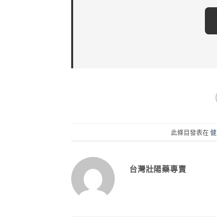
此條目發表在
健
台灣壯陽藥專賣