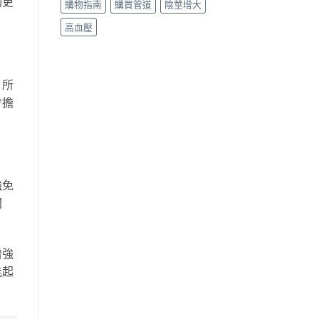
夠更
購物指南
購買管道
陰莖增大
高血壓
，所
會擔
強免
問
增強
能起