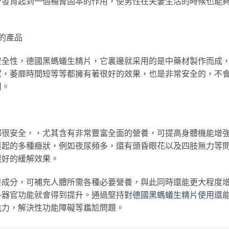
分發育起到一個補腎固本的作用，使男性在夫妻生活的時候也能
的產品
安全性，德國黑螞蟻生精片，它裏邊就采用的是中藥材製作而成
望，萎靡時間短等等都擁有著很好的效果，也是非常安全的，不
用
。
都很安全，，尤其含有非常豐富全面的營養，可提高身體機能增
引起的多種癥狀，例如夜尿頻多，還有頭昏眼花以及四肢無力等
很好的緩解效果。
養成分，可補充人體所需各種必要營養，與此同時還能更大程度
各器官功能就會得到提升。通過堅持對
德國黑螞蟻生精片使用
還
能力，解決性功能障礙等尷尬問題。