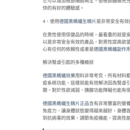
它可以增加根部細胞再生，使根部體積充
快的有好的體驗感。
4、使用
德國黑螞蟻生精片
是非常安全有效
在男性使用保健品的時候，最看重的就是
以是非常安全有效的產品，對男性提高欲
心有任何的依賴性或者是
德國黑螞蟻副作
解決腎虛引起的多種癥狀
德國黑螞蟻效果
用料非常考究，所有材料
疫系統功能，這樣就能有效解決因為腎虛
題，對於性欲減弱，胰腺功能障礙也能有
德國黑螞蟻生精片正品
含有非常豐富的營
免疫力，讓身體狀態變得越來越好，身體
到抗病毒的效果，調節免疫機能，提高性