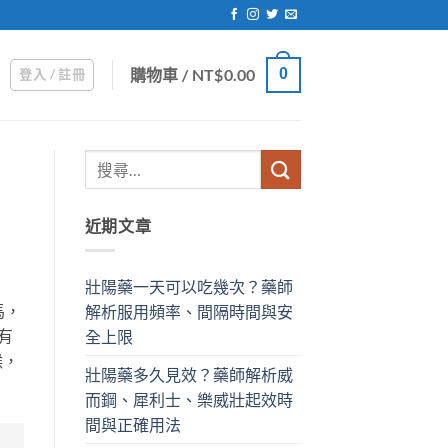
購物車 /
NT$
0.00
0
登入 / 註冊
近期文章
壯陽藥一天可以吃幾次？藥師
馬，
解析服用頻率、間隔時間與安
有
全上限
候，
壯陽藥多久見效？藥師解析威
而鋼、犀利士、樂威壯起效時
間與正確用法