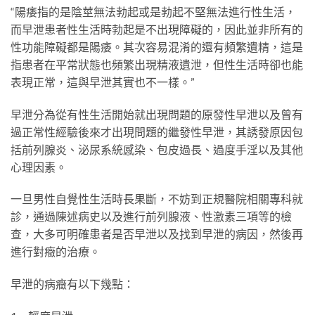
“陽痿指的是陰莖無法勃起或是勃起不堅無法進行性生活，
而早泄患者性生活時勃起是不出現障礙的，因此並非所有的
性功能障礙都是陽痿。其次容易混淆的還有頻繁遺精，這是
指患者在平常狀態也頻繁出現精液遺泄，但性生活時卻也能
表現正常，這與早泄其實也不一樣。”
早泄分為從有性生活開始就出現問題的原發性早泄以及曾有
過正常性經驗後來才出現問題的繼發性早泄，其誘發原因包
括前列腺炎、泌尿系統感染、包皮過長、過度手淫以及其他
心理因素。
一旦男性自覺性生活時長果斷，不妨到正規醫院相關專科就
診，通過陳述病史以及進行前列腺液、性激素三項等的檢
查，大多可明確患者是否早泄以及找到早泄的病因，然後再
進行對癥的治療。
早泄的病癥有以下幾點：