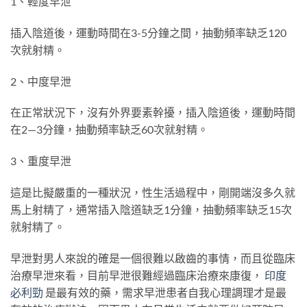
1、輕度早泄
插入陰道後，運動時間在3-5分鐘之間，抽動頻率缺乏120
次就射精。
2、中度早泄
在正常狀況下，沒有外界要素幹擾，插入陰道後，運動時間
在2—3分鐘，抽動頻率缺乏60次就射精。
3、重度早泄
這是比擬嚴重的一種狀況，性生活過程中，剛開端沒多久就
馬上射精了，通常插入陰道缺乏1分鐘，抽動頻率缺乏15次
就射精了。
早泄對男人來說的確是一個很難以啟齒的事情，而且從臨床
治療早泄來看，目前早泄很難經過臨床治療來康復，
印度
必利勁
是最有效的藥，需求早泄患者自我心理調理才是最