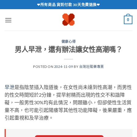
跳
❤所有商品 貨到付款 30天免費退換❤
轉
至
0
內
容
健康心得
男人早泄，還有辦法讓女性高潮嗎？
POSTED ON
2024-11-09
BY
台灣壯陽藥專賣
早泄
是指陰莖插入陰道後，在女性尚未達到性高潮，而男性
的性交時間短於2分鐘，提早射精而出現的性交不和諧障
礙，一般男性30%均有此情況，問題雖小，但卻使性生活質
量不高，也可能引起陽痿等其他性功能障礙，後果嚴重，應
引起重視和及早治療。