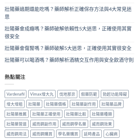
壯陽藥過期還能吃嗎？藥師解析正確保存方法與4大常見迷
思
壯陽藥會成癮嗎？藥師破解依賴性5大迷思，正確使用其實
很安全
壯陽藥會傷腎嗎？藥師破解5大迷思，正確使用其實很安全
壯陽藥可以喝酒嗎？藥師解析酒精交互作用與安全飲酒守則
熱點關注
Vardenafil
Vimax增大丸
伐地那非
假藥防範
勃起功能障礙
增大增粗
壯陽藥
壯陽藥價格
壯陽藥副作用
壯陽藥品牌
壯陽藥推薦
壯陽藥正確使用
壯陽藥比較
壯陽藥種類
壯陽藥管道
威而鋼副作用
威而鋼學名藥
威而鋼效果
威而鋼用法
威而鋼購買
學名藥購買
延時產品
心臟病