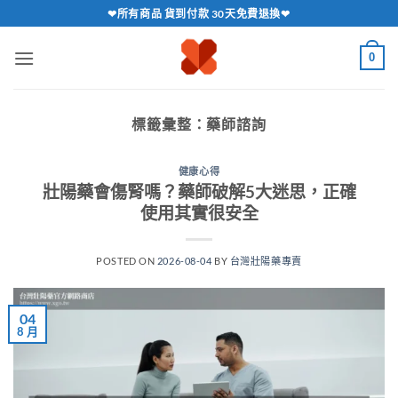
跳
❤所有商品 貨到付款 30天免費退換❤
轉
至
0
內
容
標籤彙整：
藥師諮詢
健康心得
壯陽藥會傷腎嗎？藥師破解5大迷思，正確
使用其實很安全
POSTED ON
2026-08-04
BY
台灣壯陽藥專賣
04
8 月