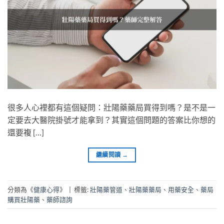
很多人心裡都有這個疑問：壯陽藥藥局買得到嗎？是不是一
定要去大醫院掛號才能拿到？其實這個問題的答案比你想的
還要複 […]
繼續閱讀
→
分類為《
健康心得
》
|
標籤:
壯陽藥管道
、
壯陽藥藥局
、
用藥安全
、
藥局
購買壯陽藥
、
藥師諮詢