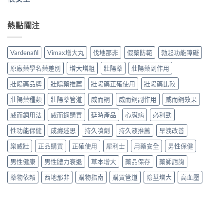
熱點關注
Vardenafil
Vimax增大丸
伐地那非
假藥防範
勃起功能障礙
原廠藥學名藥差別
增大增粗
壯陽藥
壯陽藥副作用
壯陽藥品牌
壯陽藥推薦
壯陽藥正確使用
壯陽藥比較
壯陽藥種類
壯陽藥管道
威而鋼
威而鋼副作用
威而鋼效果
威而鋼用法
威而鋼購買
延時產品
心臟病
必利勁
性功能保健
成癮迷思
持久噴劑
持久液推薦
早洩改善
樂威壯
正品購買
正確使用
犀利士
用藥安全
男性保健
男性健康
男性體力衰退
草本增大
藥品保存
藥師諮詢
藥物依賴
西地那非
購物指南
購買管道
陰莖增大
高血壓