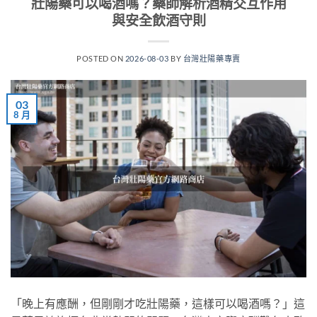
壯陽藥可以喝酒嗎？藥師解析酒精交互作用
與安全飲酒守則
POSTED ON
2026-08-03
BY
台灣壯陽藥專賣
03
8 月
「晚上有應酬，但剛剛才吃壯陽藥，這樣可以喝酒嗎？」這