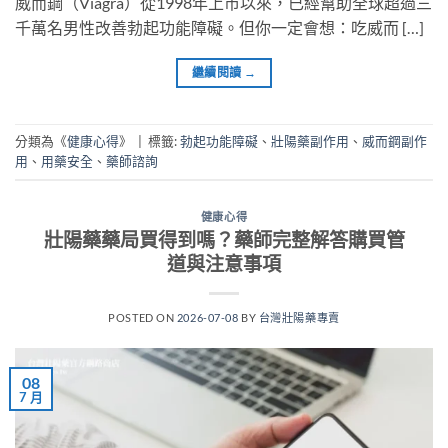
威而鋼（Viagra）從1998年上市以來，已經幫助全球超過三
千萬名男性改善勃起功能障礙。但你一定會想：吃威而 […]
繼續閱讀
→
分類為《
健康心得
》
|
標籤:
勃起功能障礙
、
壯陽藥副作用
、
威而鋼副作
用
、
用藥安全
、
藥師諮詢
健康心得
壯陽藥藥局買得到嗎？藥師完整解答購買管
道與注意事項
POSTED ON
2026-07-08
BY
台灣壯陽藥專賣
08
7 月