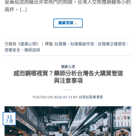
是藥局諮詢櫃台非常熱門的問題。台灣人交際應酬難免小酌
兩杯， […]
繼續閱讀
→
分類為《
健康心得
》
|
標籤:
壯陽藥
、
壯陽藥副作用
、
壯陽藥正確使用
、
用藥安全
、
藥師諮詢
健康心得
威而鋼哪裡買？藥師分析台灣各大購買管道
與注意事項
POSTED ON
2026-07-11
BY
台灣壯陽藥專賣
11
7 月