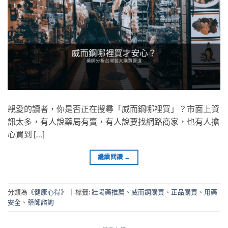
親愛的讀者，你是否正在搜尋「威而鋼哪裡買」？市面上資
訊太多，有人說藥局有賣，有人說要找網路商家，也有人擔
心買到 […]
繼續閱讀
→
分類為《
健康心得
》
|
標籤:
壯陽藥推薦
、
威而鋼購買
、
正品購買
、
用藥
安全
、
藥師諮詢