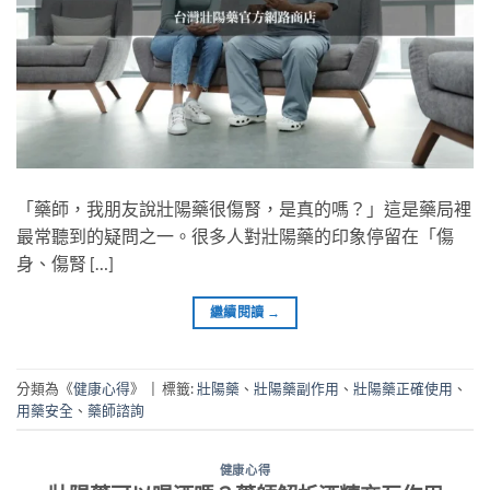
「藥師，我朋友說壯陽藥很傷腎，是真的嗎？」這是藥局裡
最常聽到的疑問之一。很多人對壯陽藥的印象停留在「傷
身、傷腎 […]
繼續閱讀
→
分類為《
健康心得
》
|
標籤:
壯陽藥
、
壯陽藥副作用
、
壯陽藥正確使用
、
用藥安全
、
藥師諮詢
健康心得