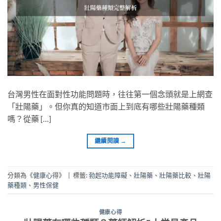
台灣男性在面對性功能問題時，往往第一個念頭就是上網查
「壯陽藥」。但你真的知道市面上到底有哪些壯陽藥種類
嗎？從藥 […]
繼續閱讀
→
分類為《
健康心得
》
|
標籤:
勃起功能障礙
、
壯陽藥
、
壯陽藥比較
、
壯陽
藥種類
、
男性保健
健康心得