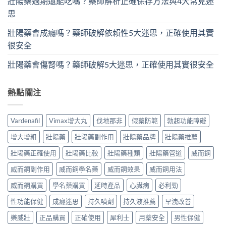
壯陽藥過期還能吃嗎？藥師解析正確保存方法與4大常見迷
思
壯陽藥會成癮嗎？藥師破解依賴性5大迷思，正確使用其實
很安全
壯陽藥會傷腎嗎？藥師破解5大迷思，正確使用其實很安全
熱點關注
Vardenafil
Vimax增大丸
伐地那非
假藥防範
勃起功能障礙
增大增粗
壯陽藥
壯陽藥副作用
壯陽藥品牌
壯陽藥推薦
壯陽藥正確使用
壯陽藥比較
壯陽藥種類
壯陽藥管道
威而鋼
威而鋼副作用
威而鋼學名藥
威而鋼效果
威而鋼用法
威而鋼購買
學名藥購買
延時產品
心臟病
必利勁
性功能保健
成癮迷思
持久噴劑
持久液推薦
早洩改善
樂威壯
正品購買
正確使用
犀利士
用藥安全
男性保健