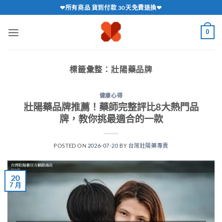
跳
❤所有商品 貨到付款 30天免費退換❤
轉
至
0
內
容
標籤彙整：
壯陽藥品牌
健康心得
壯陽藥品牌推薦！藥師完整評比8大熱門品
牌，教你挑最適合的一款
POSTED ON
2026-07-20
BY
台灣壯陽藥專賣
20
7 月