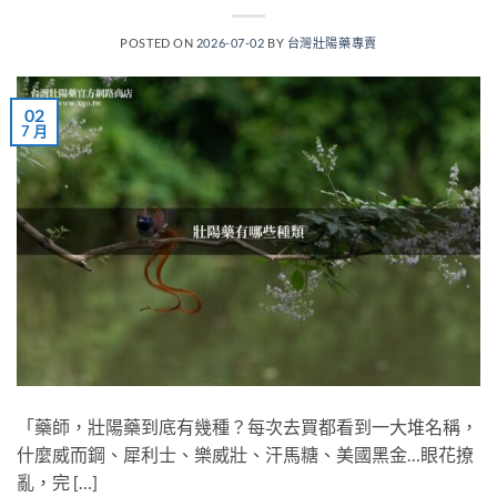
POSTED ON
2026-07-02
BY
台灣壯陽藥專賣
02
7 月
「藥師，壯陽藥到底有幾種？每次去買都看到一大堆名稱，
什麼威而鋼、犀利士、樂威壯、汗馬糖、美國黑金…眼花撩
亂，完 […]