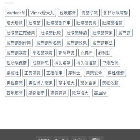
Vardenafil
Vimax增大丸
伐地那非
假藥防範
勃起功能障礙
增大增粗
壯陽藥
壯陽藥副作用
壯陽藥品牌
壯陽藥推薦
壯陽藥正確使用
壯陽藥比較
壯陽藥種類
壯陽藥管道
威而鋼
威而鋼副作用
威而鋼學名藥
威而鋼效果
威而鋼用法
威而鋼購買
學名藥購買
延時產品
心臟病
必利勁
性功能保健
成癮迷思
持久噴劑
持久液推薦
早洩改善
樂威壯
正品購買
正確使用
犀利士
用藥安全
男性保健
男性健康
男性體力衰退
草本增大
藥師諮詢
藥物依賴
西地那非
購物指南
購買管道
陰莖增大
高血壓