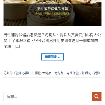
男性補腎保健品怎麼選？海狗丸、腎虧丸真實使用心得大公
開 上了年紀之後，很多台灣男性朋友都會遇到一個尷尬的
問題— […]
繼續閱讀
→
分類為《
健康心得
》
|
標籤:
保健品
、
海狗丸
、
男性保健
、
腎虧丸
、
補腎