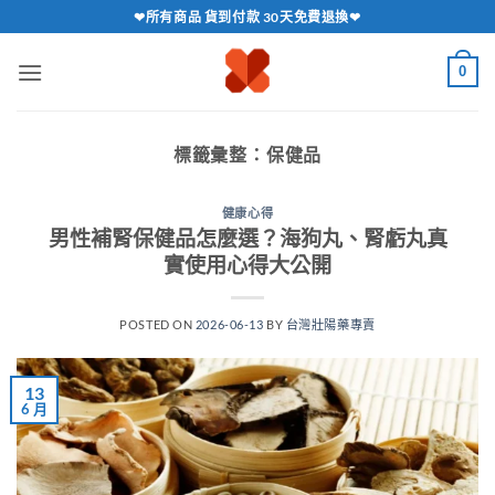
跳
❤所有商品 貨到付款 30天免費退換❤
轉
至
0
內
容
標籤彙整：
保健品
健康心得
男性補腎保健品怎麼選？海狗丸、腎虧丸真
實使用心得大公開
POSTED ON
2026-06-13
BY
台灣壯陽藥專賣
13
6 月