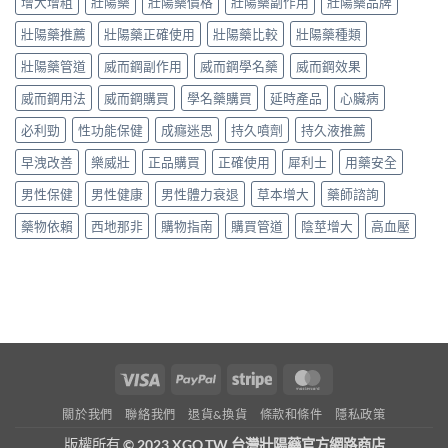
增大增粗
壯陽藥
壯陽藥價格
壯陽藥副作用
壯陽藥品牌
壯陽藥推薦
壯陽藥正確使用
壯陽藥比較
壯陽藥種類
壯陽藥管道
威而鋼副作用
威而鋼學名藥
威而鋼效果
威而鋼用法
威而鋼購買
學名藥購買
延時產品
心臟病
必利勁
性功能保健
成癮迷思
持久噴劑
持久液推薦
早洩改善
樂威壯
正品購買
正確使用
犀利士
用藥安全
男性保健
男性健康
男性體力衰退
草本增大
藥師諮詢
藥物依賴
西地那非
購物指南
購買管道
陰莖增大
高血壓
Visa
PayPal
Stripe
MasterCard
關於我們
聯絡我們
退貨&換貨
條款和條件
隱私政策
版權所有
© 2023 XGO.TW 台灣壯陽藥官方網路商店