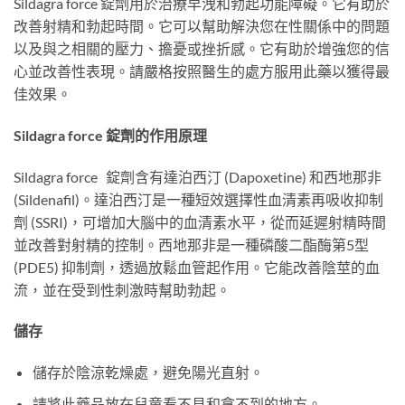
Sildagra force 錠劑用於治療早洩和勃起功能障礙。它有助於
改善射精和勃起時間。它可以幫助解決您在性關係中的問題
以及與之相關的壓力、擔憂或挫折感。它有助於增強您的信
心並改善性表現。請嚴格按照醫生的處方服用此藥以獲得最
佳效果。
Sildagra force 錠劑的作用原理
Sildagra force 錠劑含有達泊西汀 (Dapoxetine) 和西地那非
(Sildenafil)。達泊西汀是一種短效選擇性血清素再吸收抑制
劑 (SSRI)，可增加大腦中的血清素水平，從而延遲射精時間
並改善對射精的控制。西地那非是一種磷酸二酯酶第5型
(PDE5) 抑制劑，透過放鬆血管起作用。它能改善陰莖的血
流，並在受到性刺激時幫助勃起。
儲存
儲存於陰涼乾燥處，避免陽光直射。
請將此藥品放在兒童看不見和拿不到的地方。