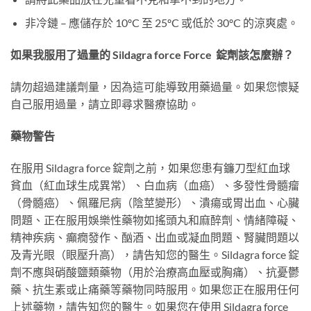
非冷鏈 – 應儲存於 10ºC 至 25ºC 或低於 30ºC 的涼爽處。
如果我服用了過量的 Sildagra force Force 錠劑該怎麼辦？​
請勿超過建議劑量，因為這可能導致用藥過量。如果您懷疑
自己服用過量，請立即尋求醫療協助。
藥物警告
在服用 Sildagra force 錠劑之前，如果您患有鐮刀型紅血球
貧血（紅血球生成異常）、白血病（血癌）、多發性骨髓瘤
（骨髓癌）、佩羅尼病（陰莖變形）、潰瘍或胃出血、心臟
問題、正在服用娛樂性藥物如搖頭丸和麻醉劑、情緒障礙、
精神疾病、癲癇發作、酗酒、出血或凝血問題、腎臟問題以
及青光眼（眼壓升高），請告知您的醫生。Sildagra force 錠
劑不應與硝酸鹽類藥物（用於治療高血壓或胸痛）、抗憂鬱
藥、抗生素或止痛藥等藥物同時服用。如果您正在服用任何
上述藥物，請告知您的醫生。如果您在使用 Sildagra force