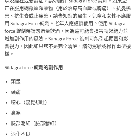
以及躁狂或憂鬱症，請勿服用 Sildagra force 錠劑。如果您
正在服用硝酸鹽類藥物（用於治療高血壓或胸痛）、抗憂鬱
藥、抗生素或止痛藥，請告知您的醫生。兒童和女性不應服
用 Suhagra Force錠劑。老年人應謹慎使用。使用 Sildagra
force 錠劑時請勿過量飲酒，因為這可能會損害勃起能力並
增加副作用的風險。Suhagra Force 錠劑可能引起頭暈和影
響視力，因此如果您不是完全清醒，請勿駕駛或操作重型機
械。
​Sildagra force
錠劑的副作用
頭暈
頭痛
噁心（感覺想吐）
鼻塞
臉部潮紅（臉部發紅）
消化不良