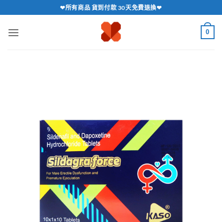
跳
❤所有商品 貨到付款 30天免費退換❤
轉
至
0
內
容