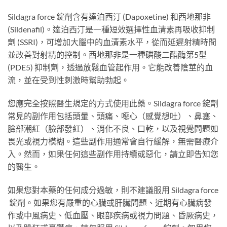
Sildagra force 錠劑含有達泊西汀 (Dapoxetine) 和西地那非
(Sildenafil)。達泊西汀是一種短效選擇性血清素再吸收抑制
劑 (SSRI)，可增加大腦中的血清素水平，從而延遲射精時間
並改善對射精的控制。西地那非是一種磷酸二酯酶第5型
(PDE5) 抑制劑，透過放鬆血管起作用。它能改善陰莖的血
流，並在受到性刺激時幫助勃起。
您應完全按照醫生規定的方式使用此藥。Sildagra force 錠劑
常見的副作用包括頭暈、頭痛、噁心（感覺想吐）、鼻塞、
臉部潮紅（臉部發紅）、消化不良、口乾，以及視覺問題如
畏光或視力模糊。這些副作用通常會自行緩解，無需醫療介
入。然而，如果任何這些副作用持續或惡化，請立即告知您
的醫生。
如果您對本藥的任何成分過敏，則不建議服用 Sildagra force
錠劑。如果您有嚴重的心臟或肝臟問題、近期有心臟病發
作或中風病史、低血壓、眼部疾病或視力問題、昏厥病史，