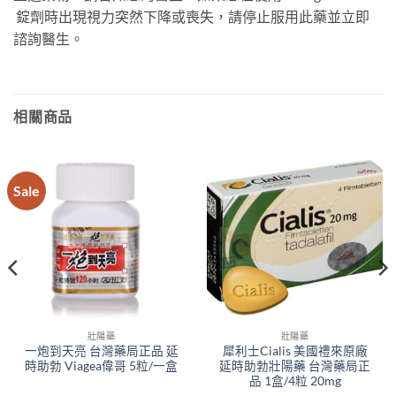
錠劑時出現視力突然下降或喪失，請停止服用此藥並立即
諮詢醫生。
相關商品
Sale
壯陽藥
壯陽藥
一炮到天亮 台灣藥局正品 延
犀利士Cialis 美國禮來原廠
時助勃 Viagea偉哥 5粒/一盒
延時助勃壯陽藥 台灣藥局正
品 1盒/4粒 20mg