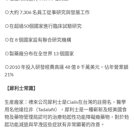
⊙大約 7,306 名員工從事研究與發展工作
⊙在超過50個國家進行臨床試驗研究
⊙在 8 個國家設有聯合研究機構
⊙製藥廠分布在全世界 13 個國家
⊙2010 年投入研發經費高達 48 億 8 千萬美元，佔年營業額
21%
【犀利士常識】
生産廠家：禮來公司犀利士是Cialis在台灣的註冊名，醫學
用名他達拉非（Tadalafil），犀利士是一種嶄新及經美國食
物及藥物管理局認可的治療勃起性功能障礙癥藥物，對於勃
起功能減退與早洩這些症狀有非常顯著的改善。