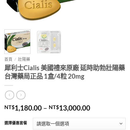
首頁
/
壯陽藥
犀利士Cialis 美國禮來原廠 延時助勃壯陽藥
台灣藥局正品 1盒/4粒 20mg
價
1,180.00
–
13,000.00
NT$
NT$
格
範
選擇優惠套餐
圍：