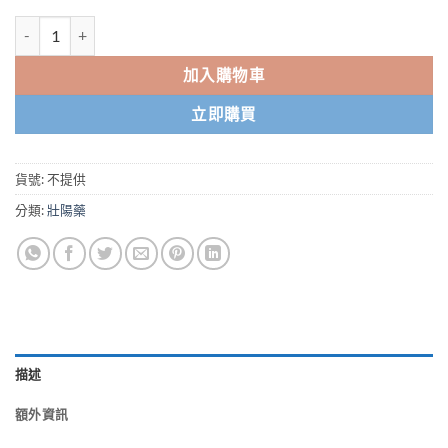
NT$1,180.0
犀利士Cialis 美國禮來原廠 延時助勃壯陽藥 台灣藥局正品 1盒/4粒 20m
到
NT$13,000.
加入購物車
立即購買
貨號:
不提供
分類:
壯陽藥
描述
額外資訊