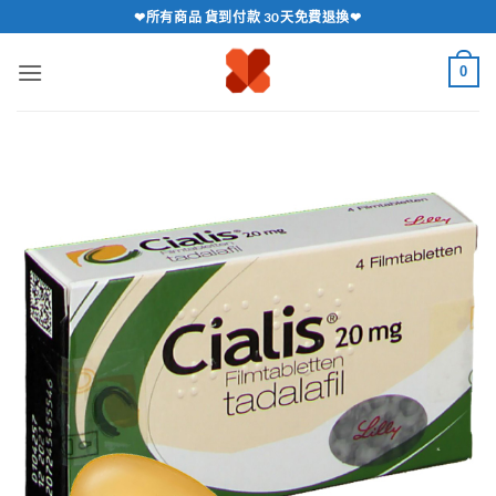
跳
❤所有商品 貨到付款 30天免費退換❤
轉
至
0
內
容