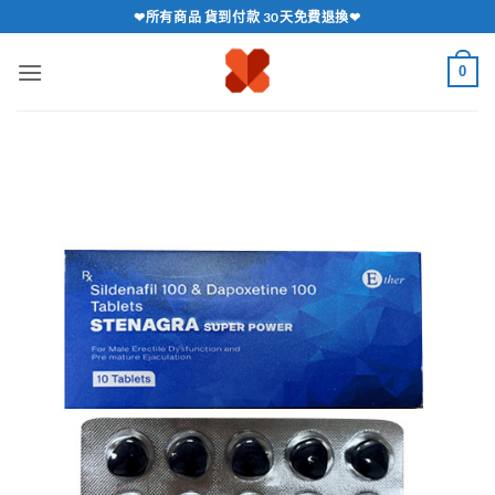
跳
❤所有商品 貨到付款 30天免費退換❤
轉
至
0
內
容