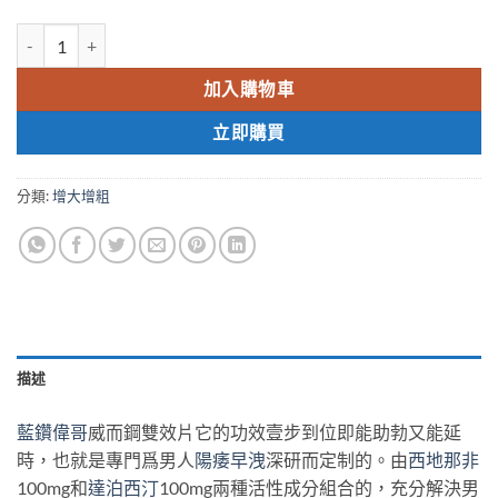
藍鑽超級偉哥威而鋼雙效片 Stenagra super power Sildenafil 100 & Da
加入購物車
立即購買
分類:
增大增粗
描述
藍鑽偉哥
威而鋼雙效片它的功效壹步到位即能助勃又能延
時，也就是專門爲男人
陽痿早洩
深研而定制的。由
西地那非
100mg和
達泊西汀
100mg兩種活性成分組合的，充分解決男