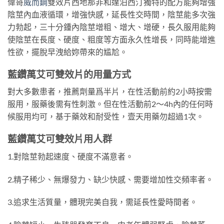
偉哥
威而鋼
雙效片西地那非和達泊西汀獨特的配方能夠增強
陰莖內血液循環，增強快感，延長性交時間，陰莖能多次強
力勃起，三十分鍾內陰莖增粗、增大、增硬，長久服用能夠
使陰莖在長度、硬度、粗度等方面永久性增長，同時能增進
性欲，擺脫早洩給妳帶來的尴尬。
藍鑽萬艾可雙效片的用量方式
對大多數患者，推薦劑量爲半片，在性活動前約2小時按需
服用，服藥後需有性刺激。但在性活動前2～4h內的任何時
候服用均可，基于藥效和耐受性，壹天用藥勿超過1次。
藍鑽萬艾可雙效片用人群
1.對陰莖勃起速度、硬度不滿意者。
2.精子稀少、無爆發力、缺少快感、需要增加性交頻率者。
3.追求生活質量，體現完美自我，需延長性愛時間者。