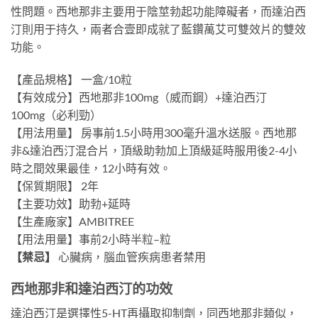
性問題。西地那非主要用于陰莖勃起功能障礙者，而達泊西
汀則用于持久，兩者合壹即成就了藍鑽萬艾可雙效片的雙效
功能。
【產品規格】 一盒/10粒
【有效成分】西地那非100mg（威而鋼）+達泊西汀
100mg（必利勁）
【用法用量】 房事前1.5小時用300毫升溫水送服。西地那
非&達泊西汀混合片，頂級助勃加上頂級延時服用後2-4小
時之間效果最佳，12小時有效。
【保質期限】 2年
【主要功效】助勃+延時
【生產廠家】AMBITREE
【用法用量】事前2小時半粒–粒
【禁忌】
心臟病，腦血管疾病患者禁用
西地那非和達泊西汀的功效
達泊西汀是選擇性5-HT再攝取抑制劑，同西地那非類似，