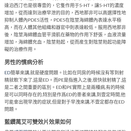
達泊西汀也是很專壹的，它隻作用于5-HT，讓5-HT的濃度
增加，從而達到治療早泄的目的，西地那非可以高選擇性地
抑制人體內PDE5活性，PDE5在陰莖海綿體內表達水平極
高，而在人體其他組織和器官中則表達較低。服用西地那非
後，陰莖海綿體血管平滑肌在藥物的作用下舒張，血液流量
增加，海綿體充血，陰莖勃起，從而産生對陰莖勃起功能障
礙的治療作用。
男性的慣病分析
ED
簡單來講,就是硬度問題。比如在同房的時候沒有等到射
精就軟下來了,這是ED。而PE是指進入之後,很快就射精了,這
是二者之間重要的區別。ED和PE實際上是兩種病,有的時候
是可以同時存在的,特別是作爲ED的患者來講,到壹定時間,他
可能會出現早洩的症狀,但是對于早洩來講,不壹定都存在ED
問題。
藍鑽萬艾可雙效片效果如何