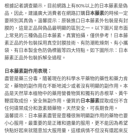
根據記者調查顯示，目前網路上有80%以上的日本藤素是偽
品，因此，建議廣大消費者在網路訂購
日本藤素
的時候一定
要辨別其真偽。溫馨提示：原裝進口日本藤素外包裝是有封
膜的，這是正品與偽品最明顯的區別之一。以下圖片是市面
上常見的三種偽品日本藤素。真實拍攝，僅供參考！日本藤
素正品的外包裝採用真空封膜技術、有防潮乾燥劑、有小攜
袋、有日本製金色防偽標籤等四大特點。如下圖所示：日本
藤素正品外包裝拆解全過程。
日本藤素副作用表現：
盡管是藥三分毒，隨著現在的科學水平藥物的藥性和藥力肯
定，藥物的副作用在不斷地減少或者沒有明顯的副作用。本
品是天然草本植物中的藥用營養物質和獨有的赤根草、黃牛
鞭提取成份，安全無副作用。優質的
日本藤素
提取成份不含
任何違禁成分和激素類藥物，天然安全，可長期食用。
溫馨提示：日本藤素盡管是壹種很無明顯副作用的藥物也要
小心服用，最重要的是正確和適量的服用，更不能因為希望
快點好起來就隨意加大服用量，這樣病情不但沒有還起來反