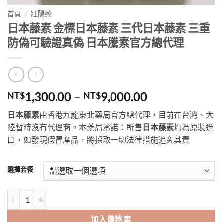
首頁
/
壯陽藥
日本藤素 金標日本藤素 三代日本藤素 三重
防偽可驗證真偽 日本騰素官方總代理
價
1,300.00
–
9,000.00
NT$
NT$
格
日本藤素
由香港九龍東北藥局官方總代理，目前在台灣、大
範
陸暫時沒有代理商。本藥局承諾：所售
日本藤素
均為原裝進
圍：
口，如發現假冒產品，將採取一切法律措施追究其責
NT$1,300.00
到
NT$9,000.00
選擇套餐
日本藤素 金標日本藤素 三代日本藤素 三重防偽可驗證真偽 日本騰素官
加入購物車