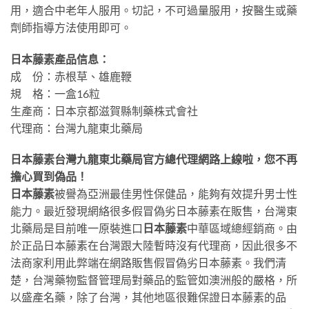
用，適合中老年人服用。切記，不可過量服用，按醫生或藥
劑師指導方法使用即可。
日本藤素產品信息：
成 份：赤根草、雄鹿鞭
規 格：一盒16粒
生產商：日本京都滋賀縣制藥株式會社
代理商：台灣九龍東北藥局
日本藤素台灣九龍東北藥局官方總代理網路上線啦，您不再
擔心買到偽品！
日本藤素
被譽為亞洲最佳男性保健品，能夠有效提升男士性
能力。最近發現網絡很多假冒偽劣日本藤素在販售，台灣東
北藥局是目前唯一原裝進口
日本藤素
中華區域總經銷商。由
於正品日本藤素在台灣跟大陸暫時沒有代理商，因此很多不
法商家利用此弊端在網路販售假冒偽劣日本藤素。我們清
楚，台灣藥物監督管理局對藥品的監管如澳洲般的嚴格，所
以盛產名藥，除了台灣，其他地區很難保證日本藤素的品