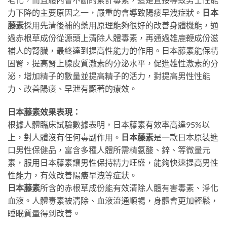
力下降的主要原因之一，嚴重的會導致陽痿早洩症狀。
日本
藤素
採用先清後補的藥用原理能夠很好的改善身體機能，通
過赤根草成份從源頭上清除人體毒素，再通過雄鹿鞭成份滋
補人的腎臟，最終達到提高性能力的作用。日本藤素能保精
固腎，提高腎上腺皮質激素的分泌水平，促進雄性激素的分
泌，增加精子的數量並提高精子的活力，對提高男性性能
力、改善陽痿、早泄有顯著的療效。
日本藤素效果表現：
根據人體臨床試驗數據表明，日本藤素有效率高達95%以
上，對人體沒有任何毒副作用。
日本藤素
是一款日本原裝進
口男性保健品，富含多種人體所需精氨酸、鋅、等微量元
素，服用日本藤素讓男性保持精力旺盛，能夠快速提高男性
性能力，有效改善陽痿早洩等症狀。
日本藤素
所含的赤根草成份能有效清除人體有害毒素、淨化
血液。人體毒素被清除、血液流通順暢，身體會更加輕鬆，
睡眠質量得到改善。