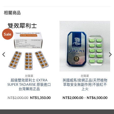
相關商品
Sale
壯陽藥
壯陽藥
超級雙效犀利士 EXTRA
英國威馬|官網正品|天然植物
SUPER TADARISE 原裝進口
萃取安全無副作用|不臉紅不
台灣藥局正品
上火
原
目
價
NT$
2,000.00
NT$
1,350.00
NT$
2,000.00
–
NT$
6,500.00
始
前
格
價
價
範
：
格：
格：
圍
$1,350.00
NT$2,000.00。
NT$1,350.00。
NT$
到