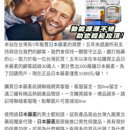
本站在台灣有5年販賣
日本藤素
的資歷，五年來感謝所有支
持與信任我們的顧客，我們會保持一顆堅守正品，嚴打偽藥
的心，致力於每一位台灣民眾！五年以來在本站購買正品日
本藤素的顧客超過30萬人，累計售出200萬罐日本藤素。為
了回饋用戶，現在正品日本藤素僅售1580元/罐！！
購買日本藤素前請聯絡網頁客服、客服留言、加line留言，
滿三罐有精品熱銷產品贈送，一次購買越多，禮品越多，請
記得聯絡客服哦，點擊圖片可直接加line
使用過
日本藤素
的男士都知道，這款產品是由台灣九龍東北
藥局獨家代理，
日本藤素
是原裝進口男性保健品，具有很好
的保養功效。可是為什麼網路上有很多仿冒品出現？為什麼