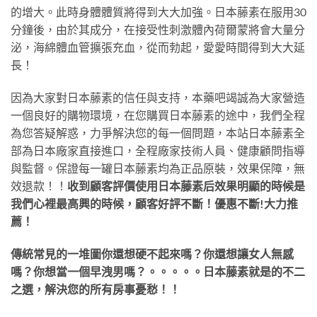
的增大。此時身體體質將得到大大加強。日本藤素在服用30
分鐘後，由於其成分，在接受性刺激體內荷爾蒙將會大量分
泌，海綿體血管擴張充血，從而勃起，愛愛時間得到大大延
長！
因為大家對日本藤素的信任與支持，本藥吧竭誠為大家營造
一個良好的購物環境，在您購買日本藤素的途中，我們全程
為您答疑解惑，力爭解決您的每一個問題，本站日本藤素全
部為日本廠家直接進口，全程廠家技術人員、健康顧問指導
與監督。保證每一罐日本藤素均為正品原裝，效果保障，無
效退款！！
收到顧客評價使用日本藤素后效果明顯的時候是
我們心裡最高興的時候，顧客好評不斷！優惠不斷!大力推
薦！
傳統常見的一堆圖你還想硬不起來嗎？你還想讓女人無感
嗎？你想當一個早洩男嗎？。。。。。日本藤素就是的不二
之選，解決您的所有房事憂愁！！