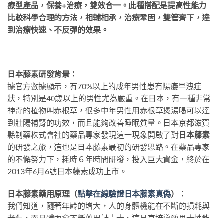
療型產品，保養+治療，雙效合一。此種搭配是提高性能力
比較科學合理的方法，相輔相承，治療鞏固，雙管齊下，達
到治療快速、不反彈的效果。
日本藤素研發背景：
據官方數據顯示，有70%以上的成年男性患有陽痿早洩症
狀，特別是40歲以上的男性尤為嚴重。在日本，有一種非常
神奇的植物叫赤根草，很多中年男性用赤根草煲湯喝可以達
到壯陽補腎的功效，而且能夠改善睡眠質量。日本京都滋賀
縣制藥株式會社的藥品專家發現這一現象開啟了對
日本藤素
的研發之旅，這也是日本藤素最初的研發思路。在藥品專家
的不懈努力下，耗時６年時間研發，投入巨大資金，終於在
2013年6月6號日本藤素成功上市。
日本藤素藥用原理（
點擊在線驗證日本藤素真偽
）：
我們知道，隨著年齡的增大，人的身體機能在不斷的損耗與
老化，而且體內會不斷的累計毒素，這是直接導致男士性能