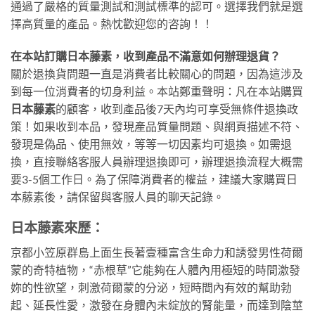
通過了嚴格的質量測試和測試標準的認可。選擇我們就是選
擇高質量的產品。熱忱歡迎您的咨詢！！
在本站訂購日本藤素，收到產品不滿意如何辦理退貨？
關於退換貨問題一直是消費者比較關心的問題，因為這涉及
到每一位消費者的切身利益。本站鄭重聲明：凡在本站購買
日本藤素
的顧客，收到產品後7天內均可享受無條件退換政
策！如果收到本品，發現產品質量問題、與網頁描述不符、
發現是偽品、使用無效，等等一切因素均可退換。如需退
換，直接聯絡客服人員辦理退換即可，辦理退換流程大概需
要3-5個工作日。為了保障消費者的權益，建議大家購買日
本藤素後，請保留與客服人員的聊天記錄。
日本藤素來歷：
京都小笠原群島上面生長著壹種富含生命力和誘發男性荷爾
蒙的奇特植物，“赤根草”它能夠在人體內用極短的時間激發
妳的性欲望，刺激荷爾蒙的分泌，短時間內有效的幫助勃
起、延長性愛，激發在身體內未綻放的腎能量，而達到陰莖