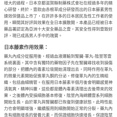
增大的過程，日本京都滋賀縣制藥株式會社在經過多年的精
心研發，終於，壹款由赤根草成分研發而出的日本藤素男性
速效保健品上市了，在許許多多的日本居民及性工作者的使
用，瞬間其好評與效果在全日本擴散開，本產品已經被日本
藥品署認定為亞洲十大安全藥品之壹，其安全性得到壹致好
評，現已成爲男人手中的瑰寶。
日本藤素作用效果：
藥丸內成分從服用後，經過血液運輸到腎臟-睪丸-陰莖等壹
系統裏面，其中含有獨特的藥物因子先在腎臟尋找收到損傷
的部分，把體內的毒素垃圾開始清理出去，同時作用在睪丸
的微量元素開始促進睪丸酮的分泌，修復睪丸內的生精組
織，包括曲細精管。在服用日本藤素半個月後會明顯感覺神
清氣爽，精神抖擻，這些都是體內毒素清理出去後帶來的效
果，之後體內受損細胞基本修復，陰莖內海綿體壹系列細胞
開始生長，由於睪丸與腎臟都已恢復到健康狀態，此時性能
力也會明顯增強，繼續服用則細胞開始正常的分裂，藥丸內
含有細胞增長的營養元素，而保證細胞快速增長，保證陰莖