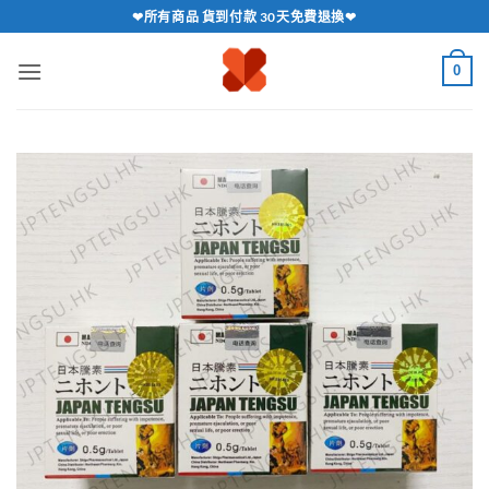
跳
❤所有商品 貨到付款 30天免費退換❤
轉
至
0
內
容