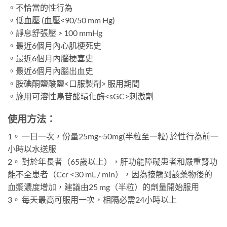
。不恰當的性行為
。低血壓 (血壓<90/50 mm Hg)
。靜息舒張壓 > 100 mmHg
。最近6個月內心肌梗死史
。最近6個月內腦梗塞史
。最近6個月內腦出血史
。胺碘酮鹽酸鹽<口服製劑> 服用期間
。施用可溶性鳥苷酸環化酶<sGC>刺激劑
使用方法：
1。 一日一次，份量25mg~50mg(半粒至一粒) 於性行為前一
小時以水送服
2。 對於年長者（65歲以上），肝功能障礙患者和嚴重腎功
能不全患者（Ccr <30 mL / min），因為接觸到該藥物後的
血漿濃度增加，建議由25 mg（半粒）的劑量開始服用
3。 每天最高可服用一次，相隔必需24小時以上