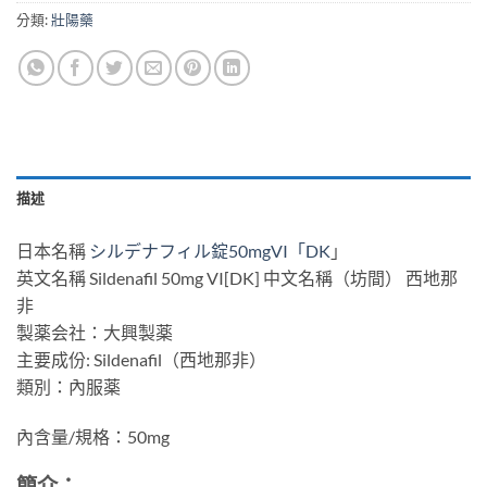
分類:
壯陽藥
描述
日本名稱
シルデナフィル錠50mgVI「DK
」
英文名稱 Sildenafil 50mg VI[DK] 中文名稱（坊間） 西地那
非
製薬会社：大興製薬
主要成份: Sildenafil（西地那非）
類別：內服薬
內含量/規格：50mg
簡介：