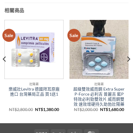
相關商品
Sale
Sale
壯陽藥
壯陽藥
樂威壯Levitra 德國拜耳原廠
超級雙效威而鋼 Extra Super
進口 台灣藥局正品 買1送1
P-Force 必利吉 普麗吉 藍P
特效必利勁雙效片 威而鋼雙
效 速效增硬持久助勃壯陽藥
原
目
原
目
NT$
2,800.00
NT$
1,380.00
NT$
2,000.00
NT$
1,680.00
始
前
始
前
價
價
價
價
：
格：
格：
格：
格：
$1,350.00。
NT$2,800.00。
NT$1,380.00。
NT$2,000.00。
NT$