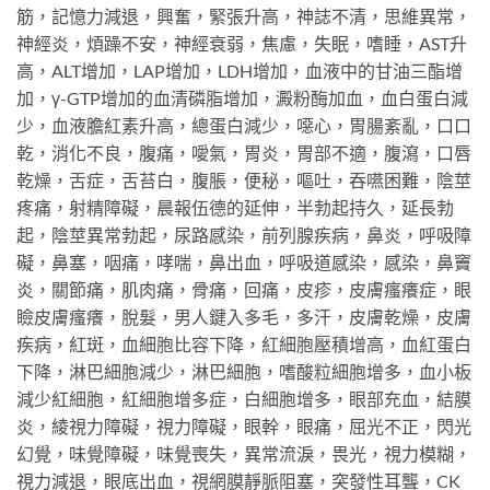
筋，記憶力減退，興奮，緊張升高，神誌不清，思維異常，
神經炎，煩躁不安，神經衰弱，焦慮，失眠，嗜睡，AST升
高，ALT增加，LAP增加，LDH增加，血液中的甘油三酯增
加，γ-GTP增加的血清磷脂增加，澱粉酶加血，血白蛋白減
少，血液膽紅素升高，總蛋白減少，噁心，胃腸紊亂，口口
乾，消化不良，腹痛，噯氣，胃炎，胃部不適，腹瀉，口唇
乾燥，舌症，舌苔白，腹脹，便秘，嘔吐，吞嚥困難，陰莖
疼痛，射精障礙，晨報伍德的延伸，半勃起持久，延長勃
起，陰莖異常勃起，尿路感染，前列腺疾病，鼻炎，呼吸障
礙，鼻塞，咽痛，哮喘，鼻出血，呼吸道感染，感染，鼻竇
炎，關節痛，肌肉痛，骨痛，回痛，皮疹，皮膚瘙癢症，眼
瞼皮膚瘙癢，脫髮，男人鍵入多毛，多汗，皮膚乾燥，皮膚
疾病，紅斑，血細胞比容下降，紅細胞壓積增高，血紅蛋白
下降，淋巴細胞減少，淋巴細胞，嗜酸粒細胞增多，血小板
減少紅細胞，紅細胞增多症，白細胞增多，眼部充血，結膜
炎，綾視力障礙，視力障礙，眼幹，眼痛，屈光不正，閃光
幻覺，味覺障礙，味覺喪失，異常流淚，畏光，視力模糊，
視力減退，眼底出血，視網膜靜脈阻塞，突發性耳聾，CK