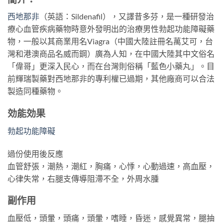
西地那非
（英語：Sildenafil），又譯昔多芬，是一種研發治
療心血管疾病藥物時意外發明出的治療男性勃起功能障礙藥
物，一般以其商業用名Viagra（中國大陸註冊名萬艾可，台
灣和港澳商品名威而鋼）廣為人知，在中國大陸其中文俗名
「偉哥」更深入民心，而在台灣則俗稱「藍色小藥丸」。目
前輝瑞製藥對西地那非的專利權已過期，其他廠商可以合法
製造同種藥物。
効能効果
勃起功能障礙
過份使用後反應
血管舒張，潮熱，潮紅，胸痛，心悸，心動過速，高血壓，
心律失常，右腿支傳導阻滯不全，外周水腫
副作用
血壓低，頭暈，頭痛，頭暈，嗜睡，昏迷，感覺異常，腿抽