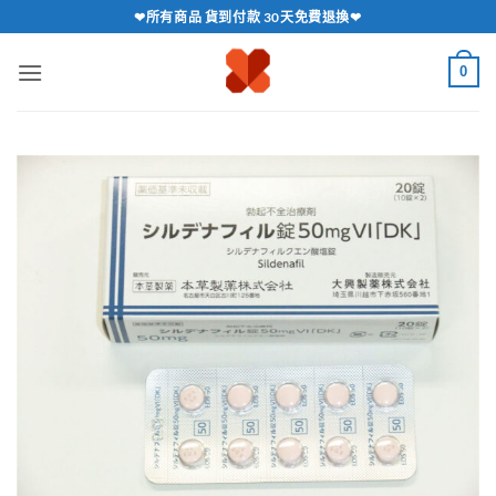
跳
❤所有商品 貨到付款 30天免費退換❤
轉
至
0
內
容