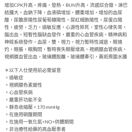
增加CPK升高，疼痛，發熱，BUN升高，流感綜合徵，淋巴
結腫大，血鈉下降，血液磷增加，體重增加，增加的血尿
酸，尿膽原陽性尿葡萄糖陽性，尿紅細胞陽性，尿蛋白陽
性，疲勞，乏力，過敏反應，心源性猝死，室性心律失常，
腦出血，短暫性腦缺血發作，嚴重的心血管疾病，精神病和
神經系統發作，血尿，雙，視力，視力暫時性減退，眼燒
灼，眼脹，眼胸悶，暫時喪失眼壓增高，視網膜血管疾病，
視網膜血管出血，玻璃體脫離，玻璃體牽引，黃斑周圍水腫
＊以下人仕使用前必需留意
。過敏症
。視網膜色素變性
。心血管疾病
。嚴重肝功能不全
。靜息收縮壓 > 170 mmHg
。在施用硝酸期間
。在施用一氧化氮<NO>供體期間
。非治療性給藥的高血壓患者