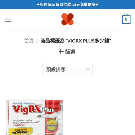
跳
❤所有商品 貨到付款 30天免費退換❤
轉
至
0
內
容
首頁
/
商品標籤為 “VIGRX PLUS多少錢”
篩選