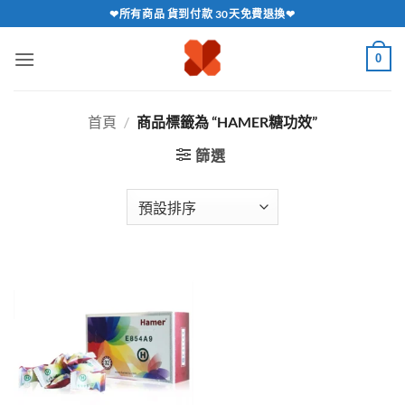
跳
❤所有商品 貨到付款 30天免費退換❤
轉
至
0
內
容
首頁
/
商品標籤為 “HAMER糖功效”
篩選