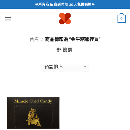
跳
❤所有商品 貨到付款 30天免費退換❤
轉
至
0
內
容
首頁
/
商品標籤為 “金牛糖哪裡買”
篩選