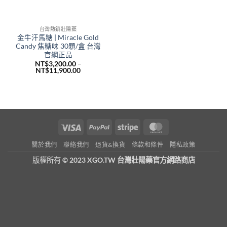
台灣熱銷壯陽藥
金牛汗馬糖 | Miracle Gold
Candy 焦糖味 30顆/盒 台灣
官網正品
NT$
3,200.00
–
價
NT$
11,900.00
格
範
圍：
NT$3,200.00
到
NT$11,900.00
Visa
PayPal
Stripe
MasterCard
關於我們
聯絡我們
退貨&換貨
條款和條件
隱私政策
版權所有
© 2023 XGO.TW 台灣壯陽藥官方網路商店