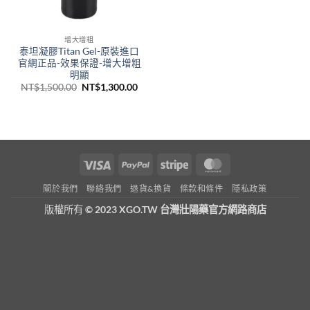
增大增粗
泰坦凝膠Titan Gel-原裝進口
官網正品-效果保證-增大增粗
明顯
原
目
NT$
1,500.00
NT$
1,300.00
始
前
價
價
格：
格：
NT$1,500.00。
NT$1,300.00。
Visa
PayPal
Stripe
MasterCard
關於我們
聯絡我們
退貨&換貨
條款和條件
隱私政策
版權所有
© 2023 XGO.TW 台灣壯陽藥官方網路商店