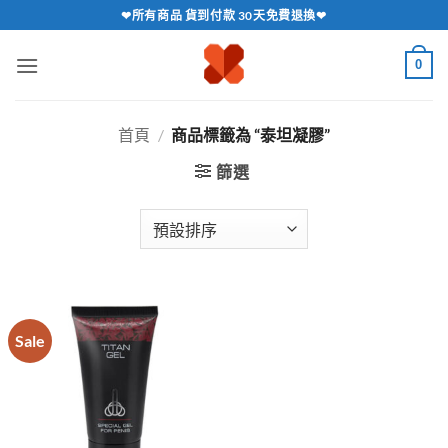
跳
❤所有商品 貨到付款 30天免費退換❤
轉
至
0
內
容
首頁
/
商品標籤為 “泰坦凝膠”
篩選
Sale