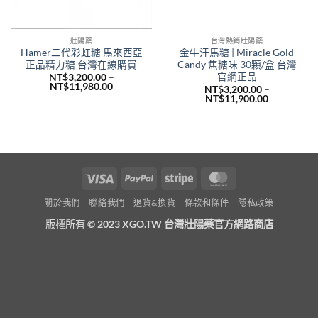
壯陽藥
台灣熱銷壯陽藥
Hamer二代彩虹糖 馬來西亞
金牛汗馬糖 | Miracle Gold
正品精力糖 台灣在線購買
Candy 焦糖味 30顆/盒 台灣
官網正品
NT$
3,200.00
–
價
NT$
11,980.00
NT$
3,200.00
–
格
價
NT$
11,900.00
範
格
圍：
範
NT$3,200.00
圍：
到
NT$3,200.
NT$11,980.00
到
NT$11,900
Visa
PayPal
Stripe
MasterCard
關於我們
聯絡我們
退貨&換貨
條款和條件
隱私政策
版權所有
© 2023 XGO.TW 台灣壯陽藥官方網路商店