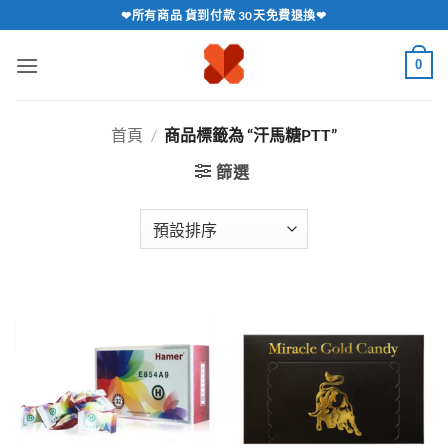
跳
❤所有商品 貨到付款 30天免費退換❤
轉
至
0
內
容
首頁
/
商品標籤為 “汗馬糖PTT”
篩選