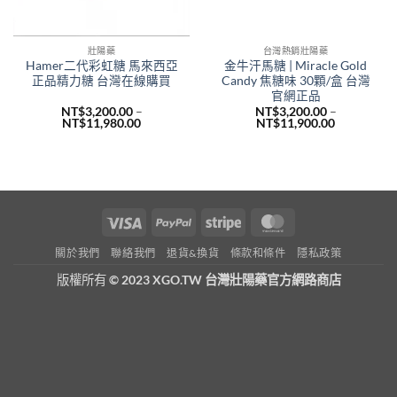
壯陽藥
台灣熱銷壯陽藥
Hamer二代彩虹糖 馬來西亞
金牛汗馬糖 | Miracle Gold
正品精力糖 台灣在線購買
Candy 焦糖味 30顆/盒 台灣
官網正品
NT$
3,200.00
–
NT$
3,200.00
–
價
價
NT$
11,980.00
NT$
11,900.00
格
格
範
範
圍：
圍：
NT$3,200.00
NT$3,200.
到
到
NT$11,980.00
NT$11,900
Visa
PayPal
Stripe
MasterCard
關於我們
聯絡我們
退貨&換貨
條款和條件
隱私政策
版權所有
© 2023 XGO.TW 台灣壯陽藥官方網路商店