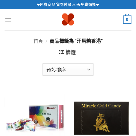
跳
❤所有商品 貨到付款 30天免費退換❤
轉
至
0
內
容
首頁
/
商品標籤為 “汗馬糖香港”
篩選