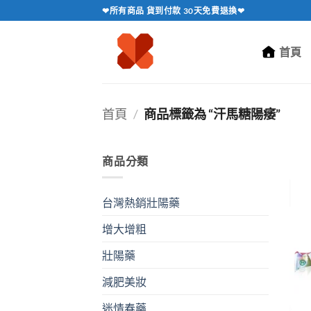
跳
❤所有商品 貨到付款 30天免費退換❤
轉
至
首頁
內
容
首頁
/
商品標籤為 “汗馬糖陽痿”
商品分類
台灣熱銷壯陽藥
增大增粗
壯陽藥
減肥美妝
迷情春藥