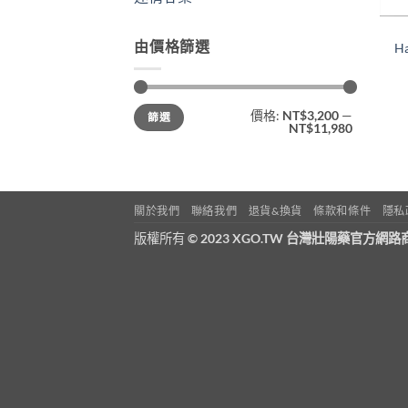
由價格篩選
H
最
最
價格:
NT$3,200
—
篩選
低
高
NT$11,980
價
價
格
格
關於我們
聯絡我們
退貨&換貨
條款和條件
隱私
版權所有
© 2023 XGO.TW 台灣壯陽藥官方網路