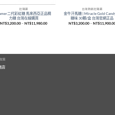
壯陽藥
台灣熱銷壯陽藥
amer二代彩虹糖 馬來西亞正品精
金牛汗馬糖 | Miracle Gold Cand
力糖 台灣在線購買
糖味 30顆/盒 台灣官網正品
價
NT$
3,200.00
–
NT$
11,980.00
NT$
3,200.00
–
NT$
11,900.0
格
範
圍：
NT$3,200.00
到
NT$11,980.00
政策
商店