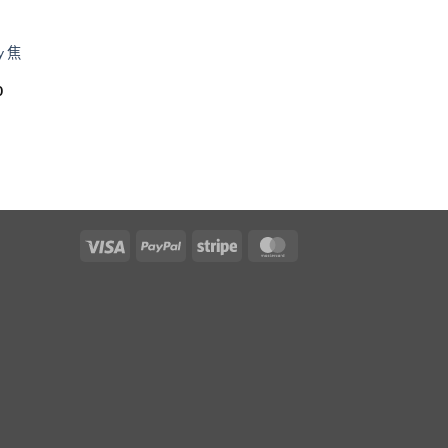
y 焦
價
0
格
範
圍：
NT$3,200.00
到
NT$11,900.00
Visa
PayPal
Stripe
MasterCard