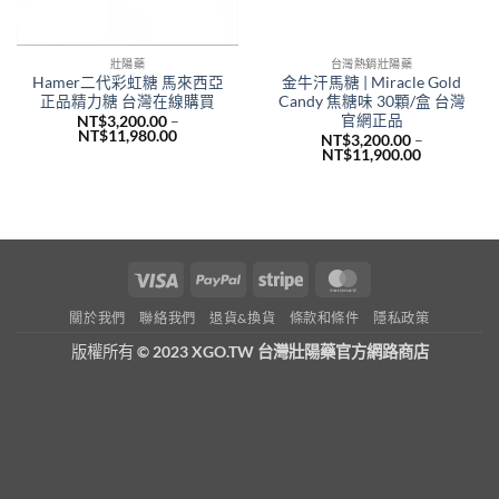
壯陽藥
台灣熱銷壯陽藥
Hamer二代彩虹糖 馬來西亞
金牛汗馬糖 | Miracle Gold
正品精力糖 台灣在線購買
Candy 焦糖味 30顆/盒 台灣
官網正品
NT$
3,200.00
–
價
NT$
11,980.00
NT$
3,200.00
–
格
價
NT$
11,900.00
範
格
圍：
範
NT$3,200.00
圍：
到
NT$3,200.
NT$11,980.00
到
NT$11,900
Visa
PayPal
Stripe
MasterCard
關於我們
聯絡我們
退貨&換貨
條款和條件
隱私政策
版權所有
© 2023 XGO.TW 台灣壯陽藥官方網路商店