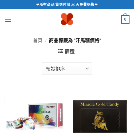
跳
❤所有商品 貨到付款 30天免費退換❤
轉
至
0
內
容
首頁
/
商品標籤為 “汗馬糖價格”
篩選