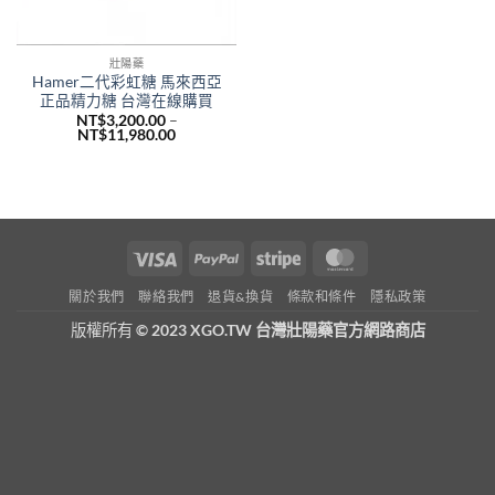
壯陽藥
Hamer二代彩虹糖 馬來西亞
正品精力糖 台灣在線購買
NT$
3,200.00
–
價
NT$
11,980.00
格
範
圍：
NT$3,200.00
到
NT$11,980.00
Visa
PayPal
Stripe
MasterCard
關於我們
聯絡我們
退貨&換貨
條款和條件
隱私政策
版權所有
© 2023 XGO.TW 台灣壯陽藥官方網路商店