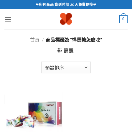
跳
❤所有商品 貨到付款 30天免費退換❤
轉
至
0
內
容
首頁
/
商品標籤為 “悍馬糖怎麼吃”
篩選